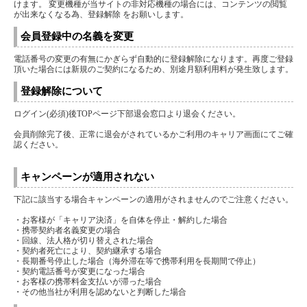
けます。 変更機種が当サイトの非対応機種の場合には、コンテンツの閲覧
が出来なくなる為、登録解除 をお願いします。
会員登録中の名義を変更
電話番号の変更の有無にかぎらず自動的に登録解除になります。再度ご登録
頂いた場合には新規のご契約になるため、別途月額利用料が発生致します。
登録解除について
ログイン(必須)後TOPページ下部退会窓口より退会ください。
会員削除完了後、正常に退会がされているかご利用のキャリア画面にてご確
認ください。
キャンペーンが適用されない
下記に該当する場合キャンペーンの適用がされませんのでご注意ください。
・お客様が「キャリア決済」を自体を停止・解約した場合
・携帯契約者名義変更の場合
・回線、法人格が切り替えされた場合
・契約者死亡により、契約継承する場合
・長期番号停止した場合（海外滞在等で携帯利用を長期間で停止）
・契約電話番号が変更になった場合
・お客様の携帯料金支払いが滞った場合
・その他当社が利用を認めないと判断した場合