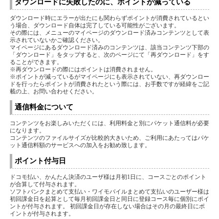
ダウンロードに失敗したのに、ポイントが減っている
ダウンロード時にエラーが出たにも関わらずポイントが消費されているとい
う場合、ダウンロード自体は完了している可能性がございます。
その際には、メニューのマイページのダウンロード済みコンテンツとして表
示されていないかご確認ください。
マイページにあるダウンロード済みのコンテンツは、該当コンテンツ下部の
「ダウンロード」をタップすると、次のページにて「再ダウンロード」をす
ることができます。
※再ダウンロードの際にはポイントは消費されません。
※ポイントが減っているがマイページにも表示されていない、再ダウンロー
ドを行ったらポイントが消費されたという際には、お手数ですが経緯をご記
載の上、お問い合わせください。
通信料金について
コンテンツをお楽しみいただくには、利用料金と別にパケット通信料が必要
になります。
コンテンツのファイルサイズが比較的大きいため、ご利用にあたってはパケ
ット通信料額のサービスへの加入をお勧め致します。
ポイント付与日
ドコモ払い、かんたん決済のユーザ様は月初1日に、コースごとのポイント
が合算して付与されます。
ソフトバンクまとめて支払い・ワイモバイルまとめて支払いのユーザー様は
初回課金日を起算として毎月初回課金日と同日に登録コース毎に個別にポイ
ントが付与されます。 初回課金日が存在しない場合はその月の最終日にポ
イントが付与されます。