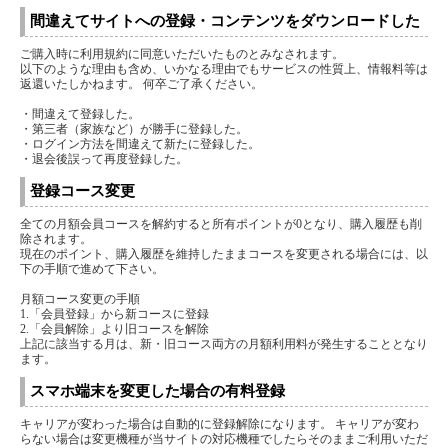
間違えてサイトへの登録・コンテンツをダウンロードした
ご購入時に利用規約に同意いただいたものとみなされます。
以下のような理由も含め、いかなる理由でもサービスの性質上、情報料等は
返還いたしかねます。 何卒ご了承ください。
・間違えて登録した。
・第三者（家族など）が勝手に登録した。
・ログイン方法を間違えて新たに登録した。
・退会後誤って再度登録した。
登録コース変更
全ての月額会員コースを解約すると所有ポイントが0となり、購入履歴も削
除されます。
現在のポイント、購入履歴を維持したままコースを変更される場合には、以
下の手順で進めて下さい。
月額コース変更の手順
1.「会員登録」から新コースに登録
2.「会員解除」より旧コースを解除
上記に該当する月は、新・旧コース両方の月額利用料が発生することとなり
ます。
スマホ端末を変更した場合の有料登録
キャリアが変わった場合は自動的に登録解除になります。 キャリアが変わ
らない場合は変更機種が当サイトの対応機種でしたらそのままご利用いただ