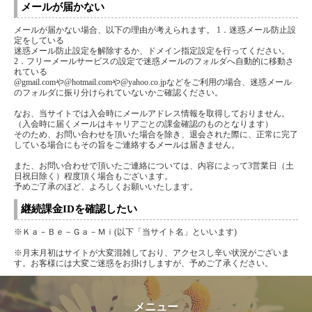
メールが届かない
メールが届かない場合、以下の理由が考えられます。 1．迷惑メール防止設
定をしている
迷惑メール防止設定を解除するか、ドメイン指定設定を行ってください。
2．フリーメールサービスの設定で迷惑メールのフォルダへ自動的に移動さ
れている
@gmail.comや@hotmail.comや@yahoo.co.jpなどをご利用の場合、迷惑メール
のフォルダに振り分けられていないかご確認ください。
なお、当サイトでは入会時にメールアドレス情報を取得しておりません。
（入会時に届くメールはキャリアごとの課金確認のものとなります）
そのため、お問い合わせを頂いた場合を除き、退会された際に、正常に完了
している場合にもその旨をご連絡するメールは届きません。
また、お問い合わせで頂いたご連絡については、内容によって3営業日（土
日祝日除く）程度頂く場合もございます。
予めご了承のほど、よろしくお願いいたします。
継続課金IDを確認したい
※Ｋａ－Ｂｅ－Ｇａ－Ｍｉ(以下「当サイト名」といいます)
※月末月初はサイトが大変混雑しており、アクセスし辛い状況がございま
す。お客様には大変ご迷惑をお掛けしますが、予めご了承ください。
メニュー