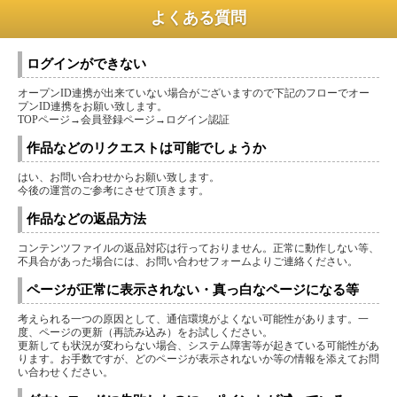
よくある質問
ログインができない
オープンID連携が出来ていない場合がございますので下記のフローでオー
プンID連携をお願い致します。
TOPページ→会員登録ページ→ログイン認証
作品などのリクエストは可能でしょうか
はい、お問い合わせからお願い致します。
今後の運営のご参考にさせて頂きます。
作品などの返品方法
コンテンツファイルの返品対応は行っておりません。正常に動作しない等、
不具合があった場合には、お問い合わせフォームよりご連絡ください。
ページが正常に表示されない・真っ白なページになる等
考えられる一つの原因として、通信環境がよくない可能性があります。一
度、ページの更新（再読み込み）をお試しください。
更新しても状況が変わらない場合、システム障害等が起きている可能性があ
ります。お手数ですが、どのページが表示されないか等の情報を添えてお問
い合わせください。